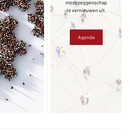
medezeggenschap
 een thema of
te vernieuwen uit.
eem aan of doe
ggestie via ons
actformulier.
Agenda
Contact