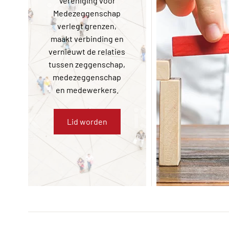
Vereniging voor
wie wij zijn? K
Medezeggenschap
eens op de pag
verlegt grenzen,
het bestuur, 
maakt verbinding en
van Advies of 
vernieuwt de relaties
van Inspira
tussen zeggenschap,
medezeggenschap
en medewerkers.
Over on
Lid worden