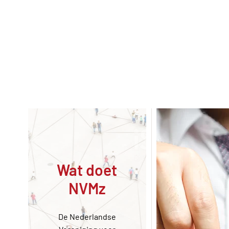
Skip to main content
Wat doet
NVMz
De Nederlandse
Wil je meer we