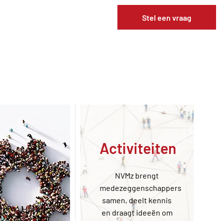
Stel een vraag
Activiteiten
NVMz brengt
medezeggenschappers
samen, deelt kennis
en draagt ideeën om
ons een vraag,