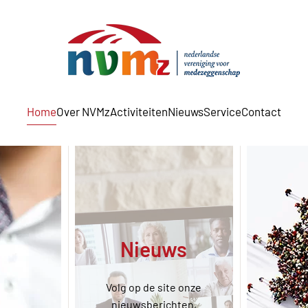
Home
Over NVMz
Activiteiten
Nieuws
Service
Contact
Nieuws
Volg op de site onze
ten over
nieuwsberichten,
Stel 