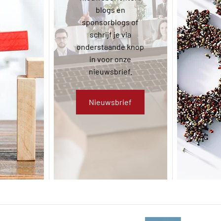
ijk dan
blogs en
kaart
ina van
sponsorblogs of
probl
de Raad
schrijf je via
een su
de Raad
onderstaande knop
cont
tie.
in voor onze
nieuwsbrief.
s
Nieuwsbrief